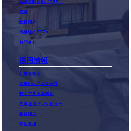
地域貢献活動（CSR）
沿革
社員紹介
高橋組のSDGs
お問合せ
採用情報
仕事を知る
高橋組はこんな会社
数字で見る高橋組
先輩社員インタビュー
教育制度
移住支援