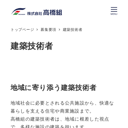
メ
イ
MENU
ン
トップページ
募集要項
建築技術者
コ
ン
建築技術者
テ
ン
ツ
へ
移
地域に寄り添う建築技術者
動
地域社会に必要とされる公共施設から、快適な
暮らしを支える住宅や商業施設まで。
高橋組の建築技術者は、地域に根差した視点
で、多様な施設の建築を担います。