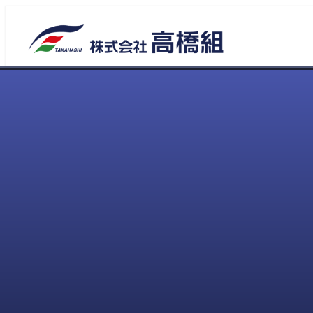
メ
イ
ン
コ
ン
テ
ン
ツ
へ
移
動