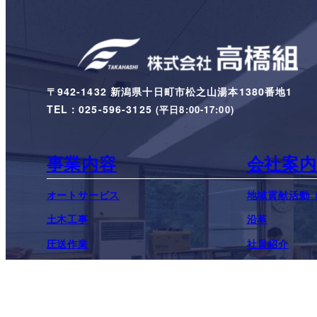
〒942-1432 新潟県十日町市松之山湯本1380番地1
TEL：025-596-3125
(平日8:00-17:00)
事業内容
会社案内
オートサービス
地域貢献活動（
土木工事
沿革
圧送作業
社員紹介
建築工事
高橋組のSDG
農業部門
お問合せ
除雪作業