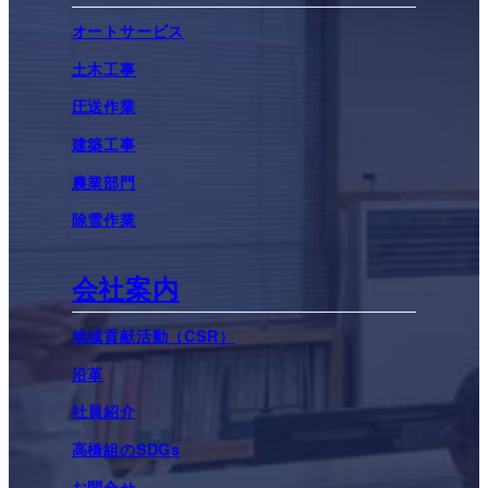
オートサービス
土木工事
圧送作業
建築工事
農業部門
除雪作業
会社案内
地域貢献活動（CSR）
沿革
社員紹介
高橋組のSDGs
お問合せ