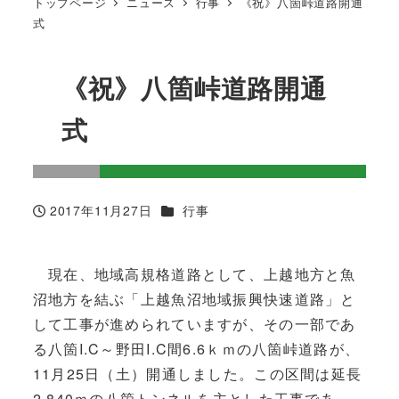
トップページ
ニュース
行事
《祝》八箇峠道路開通
式
《祝》八箇峠道路開通
式
ニュースカテゴリー
2017年11月27日
行事
投稿日
現在、地域高規格道路として、上越地方と魚
沼地方を結ぶ「上越魚沼地域振興快速道路」と
して工事が進められていますが、その一部であ
る八箇I.C～野田I.C間6.6ｋｍの八箇峠道路が、
11月25日（土）開通しました。この区間は延長
2,840ｍの八箇トンネルを主とした工事であ