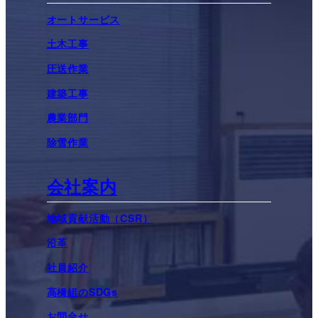
オートサービス
土木工事
圧送作業
建築工事
農業部門
除雪作業
会社案内
地域貢献活動（CSR）
沿革
社員紹介
高橋組のSDGs
お問合せ