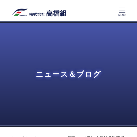
メ
イ
MENU
ン
コ
ン
テ
ン
ツ
ニュース＆ブログ
へ
移
動