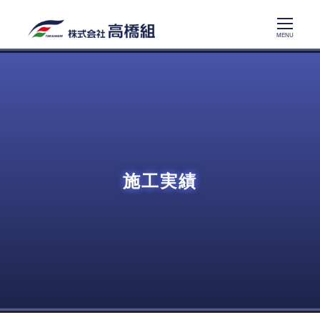
メ
イ
MENU
ン
コ
ン
テ
ン
ツ
へ
施工実績
移
動