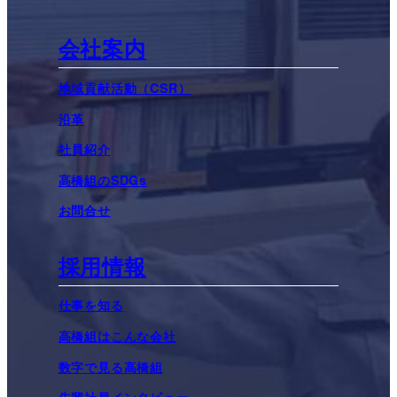
会社案内
地域貢献活動（CSR）
沿革
社員紹介
高橋組のSDGs
お問合せ
採用情報
仕事を知る
高橋組はこんな会社
数字で見る高橋組